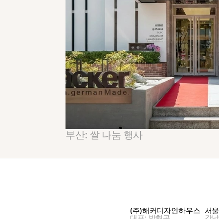
부산: 쌀 나눔 행사
(주)해커디자인하우스
서
대표: 박형곤
강남