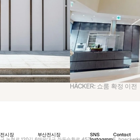
HÄCKER: 쇼룸 확정 이전
울전시장
부산전시장
SNS
Contact
구 논현로 120길 6
해운대구 좌동순환로 457
Instagram
E. haecker