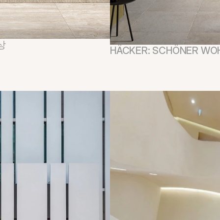
수상
HÄCKER: SCHÖNER 